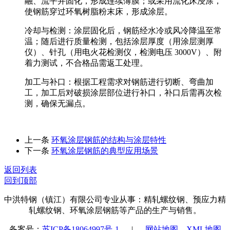
融、流平并固化，形成连续薄膜；或采用流化床浸涂，
使钢筋穿过环氧树脂粉末床，形成涂层。
冷却与检测
：涂层固化后，钢筋经水冷或风冷降温至常
温；随后进行质量检测，包括涂层厚度（用涂层测厚
仪）、针孔（用电火花检测仪，检测电压 3000V）、附
着力测试，不合格品需返工处理。
加工与补口
：根据工程需求对钢筋进行切断、弯曲加
工，加工后对破损涂层部位进行补口，补口后需再次检
测，确保无漏点。
上一条
环氧涂层钢筋的结构与涂层特性
下一条
环氧涂层钢筋的典型应用场景
返回列表
回到顶部
中洪特钢（镇江）有限公司专业从事：精轧螺纹钢、预应力精
轧螺纹钢、环氧涂层钢筋等产品的生产与销售。
备案号：
苏ICP备18064997号-1
|
网站地图
XML地图