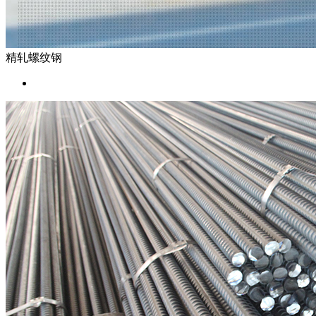
精轧螺纹钢